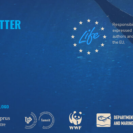
TTER
Responsibil
expressed o
authors and 
the EU.
 LOGO