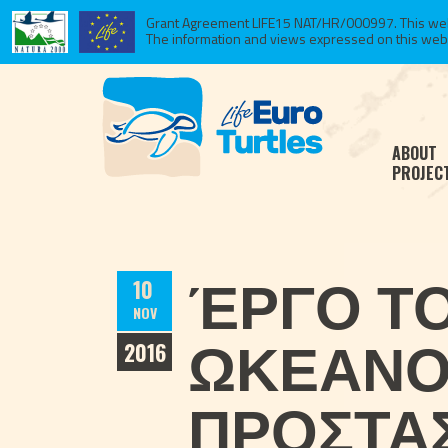
Grant Agreement LIFE15 NAT/HR/000997. This websi
The information and views expressed on this website
ABOUT
PROJEC
ΈΡΓΟ Τ
10
NOV
ΩΚΕΑΝΟ
2016
ΠΡΟΣΤΑ