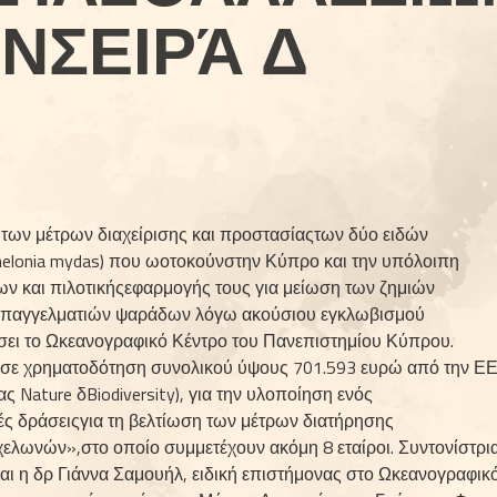
ΝΣΕΙΡΆ Δ
των μέτρων διαχείρισης και προστασίαςτων δύο ειδών 
helonia mydas) που ωοτοκούνστην Κύπρο και την υπόλοιπη 
ων και πιλοτικήςεφαρμογής τους για μείωση των ζημιών 
επαγ­γελματιών ψαράδων λόγω ακούσιου εγκλωβι­σμού 
ει το Ωκεανογραφικό Κέντρο του Πανε­πιστημίου Κύπρου. 
ισε χρηματοδότηση συνολι­κού ύψους 701.593 ευρώ από την ΕΕ,
 Nature δBiodiversity), για την υλοποίηση ενός 
ές δράσειςγια τη βελτίωση των μέτρων διατήρησης 
νών»,στο οποίο συμμετέχουν ακόμη 8 εταίροι. Συ­ντονίστρια
αι η δρ Γιάννα Σαμουήλ, ειδική επι­στήμονας στο Ωκεανογραφικό