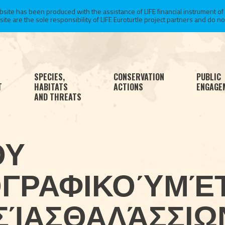
te has been produced with the assistance of LIFE financial instrument of
 are the sole responsibility of LIFE Euroturtle project partners and do not 
SPECIES,
CONSERVATION
PUBLIC
T
HABITATS
ACTIONS
ENGAGE
AND THREATS
ΟΥ
ΓΡΑΦΙΚΟΎΜΈ
ΣΊΑΣΘΑΛΆΣΣΙΩ