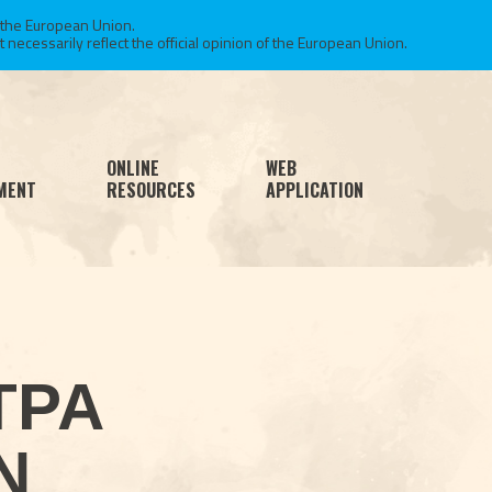
 the European Union.
necessarily reflect the official opinion of the European Union.
ONLINE
WEB
MENT
RESOURCES
APPLICATION
ΤΡΑ
Ν