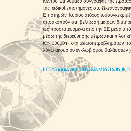
Κέντρο. Στηνομάδα συγγραφής της πρότασ
τής, ειδικοί επιστήμονες στο Ωκεανογραφι
Επιστημών. Κύριος στόχος τουσυγκεκριμέν
αποσκοπούν στη βελτίω­ση μέτρων διατήρ
ως προ­στατευόμενα από την ΕΕ μέσα από 
μέσω της διερεύνησης μέτρων και πι­λοτικ
(CY4000001), στη μείωσηπροβλημάτων που
λόγω ακού­σιου εγκλωβισμού θαλάσσιων 
HTTP://WWW.EUROTURTLES.EU/ASSETS/US_IN_TH