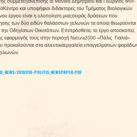
ης συμμετείχανεπίσης οι Μόνικα Δημητρίου και Γεώργιος Φυτ­
κόΚέντρο και υποψήφιοι διδάκτορες του Τμήμα­τος Βιολογικών 
ου έργου είναι η υλοποίηση μιαςσειράς δράσεων που 
ησης των δύο ειδών θαλάσ­σιων χελωνών τα οποία θεωρούνται 
την Οδηγίατων Οικοτόπων. Επιπρόσθετα, το έργο απο­σκοπεί, 
ής εφαρμογής τους στην περιοχή Natura2000 «Πόλις ­ Γιαλιά» 
 προκαλούνται στα αλιευτικάεργαλεία επαγγελματιών ψαράδων
χελωνών.
E_NEWS/20161110-POLITIS_NEWSPAPER.PDF