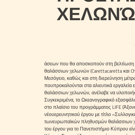
ΧΕΛΩΝΏ
άσεων που θα αποσκοπούν στη βελ­τίωση 
θαλάσσιων χελωνών (Carettacaretta και C
Μεσόγειο, κα­θώς και στη διερεύνηση μέτρ
πουπροκαλούνται στα αλιευτικά εργαλεία 
θαλάσσιων χελωνών, ανέλαβε να υλο­ποιήσ
Συγκεκριμένα, το Ωκεανο­γραφικό εξασφάλ
στο πλαί­σιο του προγράμματος LIFE (Άξονας
νέουερευνητικού έργου με τίτλο «Συλλογικ
τωνευρωπαϊκών πληθυσμών θαλάσσιων χελω
του έργου για το Πανεπιστήμιο Κύ­πρου είν